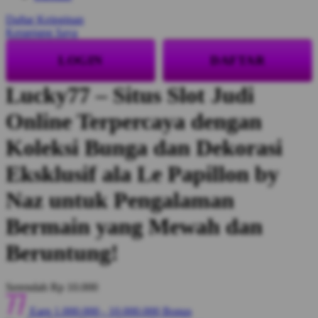
Q
Daftar Keinginan
Keranjang Saya
QV Baby
LOGIN
DAFTAR
R
Lucky77 – Situs Slot Judi
Real Shades
Online Terpercaya dengan
Red Castle
Koleksi Bunga dan Dekorasi
Ribbon Madness
Eksklusif ala Le Papillon by
S
Naz untuk Pengalaman
Sebamed
Bermain yang Mewah dan
Silver Cross
Beruntung!
Simply Idea
Skip Hop
Serendah
Rp 10.000
Spectra
Earn
1.000.000
-
10.000.000
Bonus