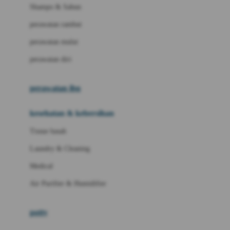
London Taxi
Shampo & Sabun
Love To Dream
perawatan rambut
perawatan mulut
M
perawatan diri
Magformers
Mama's Choice
perawatan ibu
Mamas&Papas
kesehatan & kebersihan
Mamaway
Tissue basah
Maxi Cosi
Laundry & Cleaning
Megabloks
Medical
Micro
Air Purifier & Humidifier
MiDeer
Mimi & Lula
potty
Mini Monkey