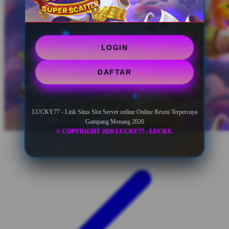
LOGIN
DAFTAR
LUCKY77 - Link Situs Slot Server online Online Resmi Terpercaya
Gampang Menang 2026
© COPYRIGHT 2026 LUCKY77 - LUCKY.