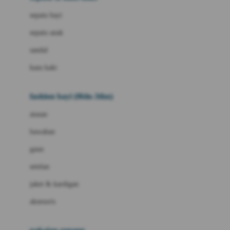
Bio Oil
sepatu bayi
Biolane
sepatu anak
Bite Fighters
sandal
Bizzi Growin
kaus kaki
Blackmores
fashion bayi (0bln-3thn)
Blooming Marvellous
atasan
Bonnels
bawahan
Bravado
gaun
Bruder
setelan
Brush Baby
jaket & kardigan
Buds Organics
aksesoris
Bugaboo
Buggygear