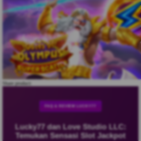
Share product:
FAQ & REVIEW LUCKY77
Lucky77 dan Love Studio LLC:
Temukan Sensasi Slot Jackpot