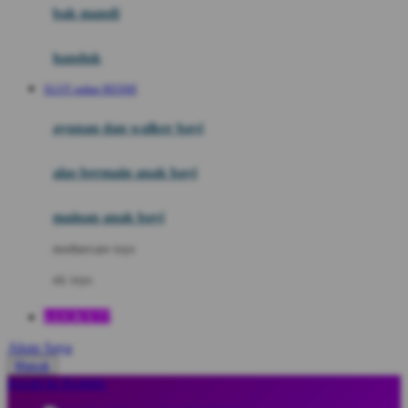
Moby
bak mandi
Momami
handuk
Mothercare
SLOT online RESMI
Mustela
ayunan dan walker bayi
My Buddy Tag
My K
alas bermain anak bayi
N
mainan anak bayi
Naif
mothercare toys
Nike
elc toys
Nordic Natural
LUCKY77
Nuby
Akun Saya
Nuna
Masuk
lewati ke Konten
O