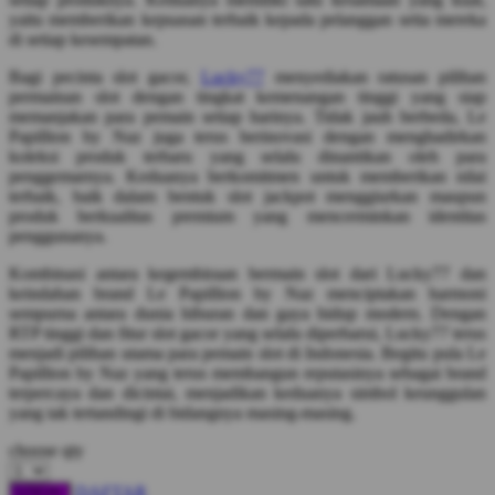
Twistshake
yaitu memberikan kepuasan terbaik kepada pelanggan setia mereka
di setiap kesempatan.
TY Toys
Bagi pecinta slot gacor,
Lucky77
menyediakan ratusan pilihan
U
permainan slot dengan tingkat kemenangan tinggi yang siap
memanjakan para pemain setiap harinya. Tidak jauh berbeda, Le
Papillion by Naz juga terus berinovasi dengan menghadirkan
koleksi produk terbaru yang selalu dinantikan oleh para
penggemarnya. Keduanya berkomitmen untuk memberikan nilai
V
terbaik, baik dalam bentuk slot jackpot menggiurkan maupun
produk berkualitas premium yang mencerminkan identitas
Veja
penggunanya.
Vitaflow
Kombinasi antara kegembiraan bermain slot dari Lucky77 dan
keindahan brand Le Papillion by Naz menciptakan harmoni
Vtech
sempurna antara dunia hiburan dan gaya hidup modern. Dengan
RTP tinggi dan fitur slot gacor yang selalu diperbarui, Lucky77 terus
W
menjadi pilihan utama para pemain slot di Indonesia. Begitu pula Le
Papillion by Naz yang terus membangun reputasinya sebagai brand
Waterland
terpercaya dan dicintai, menjadikan keduanya simbol keunggulan
yang tak tertandingi di bidangnya masing-masing.
Wellness
choose qty
X
DAFTAR
LOGIN