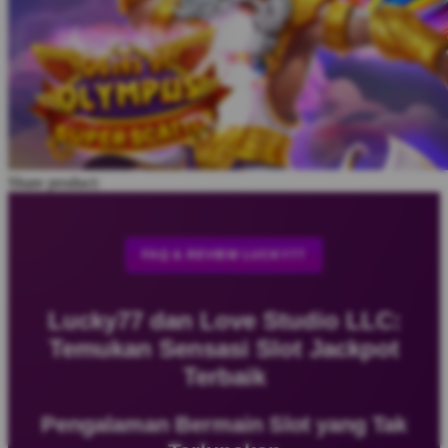
Share product:
FAQ & REVIEW LUCKY77
Lucky77 dan Love Studio LLC:
Temukan Sensasi Slot Jackpot
Terbaik
Pengalaman Bermain Slot yang Tak