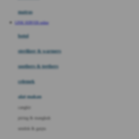
Happy Tummy
Hauck
matras
Havaianas
LINK SERVER online
Hegen
botol
Hot Wheels
sterilizer & warmers
Hybrid
soothers & teethers
I
Inlacta DHA
celemek
Interlac
alat makan
Ivenet
cangkir
J
piring & mangkuk
Jack N Jill
sendok & garpu
Joie