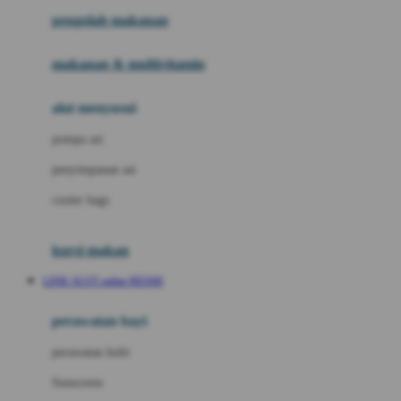
pengolah makanan
Joolz
Jujube
makanan & multivitamin
K
alat menyusui
Kiddycuts
pompa asi
Kumon
penyimpanan asi
L
cooler bags
Leapfrog
kursi makan
Leclerc
LINK SLOT online RESMI
Lee Vierra
Lillebaby
perawatan bayi
Little Bird Told Me
perawatan kulit
Little Miss Janis
Sunscreen