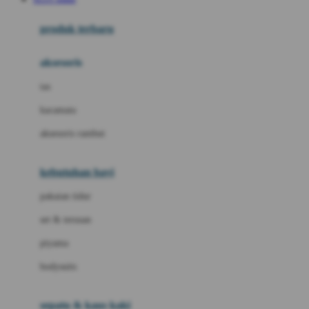
Azetabio
produk terbaru
B
aksesoris
Baabaasheepz
tas
Babiators
kacamata
Baby Dove
aksesoris rambut
Baby Jogger
Baby Rovega
kebutuhan bayi
Babybee
pakaian tidur
Banana Boat
set & terusan
Banz
piyama
Barbie
bodysuits
Beaba
Beauty Barn
sepatu & kaus kaki