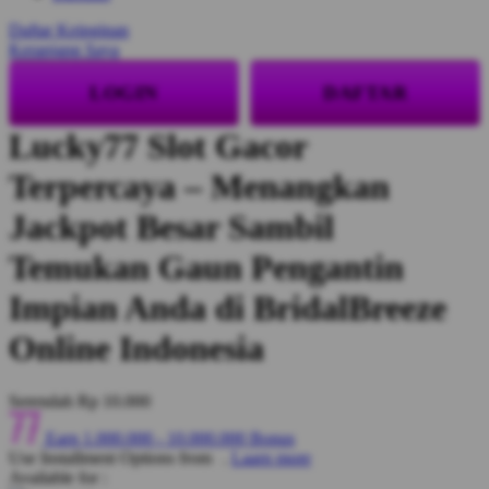
Q
Daftar Keinginan
Keranjang Saya
QV Baby
LOGIN
DAFTAR
R
Lucky77 Slot Gacor
Real Shades
Terpercaya – Menangkan
Red Castle
Jackpot Besar Sambil
Ribbon Madness
Temukan Gaun Pengantin
S
Impian Anda di BridalBreeze
Sebamed
Online Indonesia
Silver Cross
Simply Idea
Serendah
Rp 10.000
Skip Hop
Earn
1.000.000
-
10.000.000
Bonus
Spectra
Use Installment Options from
.
Laarn more
Available for :