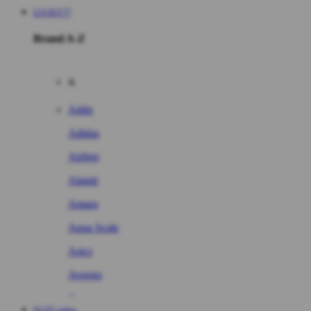
LUCKY77
Brand A-Z
A
Addo
Adidas
Airfree
Alamii
Amara
Aqua Scale
Asics
Aveeno
Awan
SLOT online