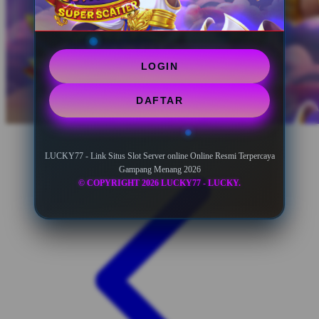
LOGIN
DAFTAR
LUCKY77 - Link Situs Slot Server online Online Resmi Terpercaya
Gampang Menang 2026
© COPYRIGHT 2026 LUCKY77 - LUCKY.