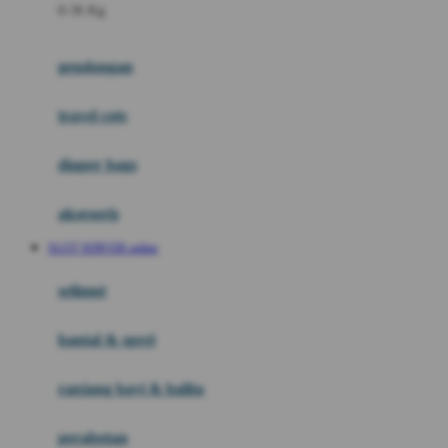
0-36 Kg
Fisher Price
Flipper
gendongan
Friends Of Sally
travel cots
G
diaper bags
Gb
Geko
aksesoris
Graco
SLOT SERVER online
Gund
selimut
H
bantal & sprei
Habbie
Haenim
ranjang bayi & balita
Happy Horse
perabotan