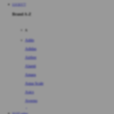
LUCKY77
Brand A-Z
A
Addo
Adidas
Airfree
Alamii
Amara
Aqua Scale
Asics
Aveeno
Awan
SLOT online