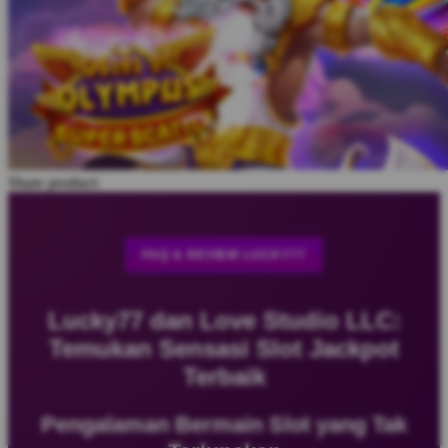
Share product:
FAQ & REVIEW LUCKY77
Lucky77 dan Love Studio LLC:
Temukan Sensasi Slot Jackpot
Terbaik
Pengalaman Bermain Slot yang Tak