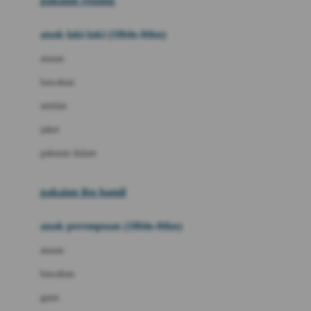
pakaian renang
Bumkins
anak laki-laki (18bln-8thn)
C
atasan
Cetaphil
bawahan
Chicco
setelan
Childlife
jaket
Clevamama
pakaian dalam
Cocolatte
Cottonseeds
pakaian ibu hamil
Cozy N Safe
anak perempuan (18bln-8thn)
Crane
atasan
Cybex
bawahan
D
gaun