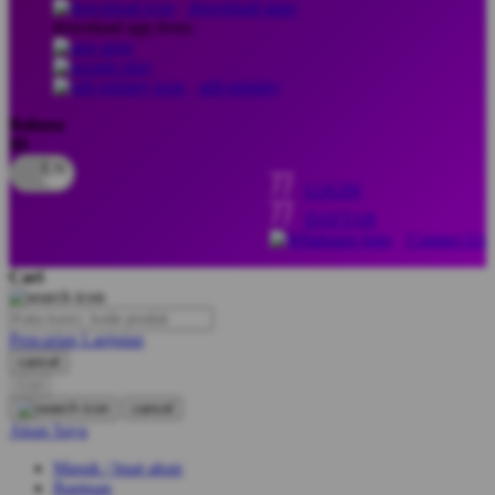
download apps
download app from:
Oh Ma Grain
Okiedog
gift registry
P
Bahasa
ID
Peachy
LOGIN
Phil & Ted's
DAFTAR
Philips Avent
Contact Us
Pigeon
Cari
Playgro
Pencarian Lanjutan
Poled Global
cancel
Cari
Ponycycle
cancel
Puma
Akun Saya
Pureats
Masuk / buat akun
Bantuan