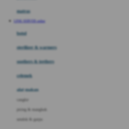
Happy Tummy
Hauck
matras
Havaianas
LINK SERVER online
Hegen
botol
Hot Wheels
sterilizer & warmers
Hybrid
soothers & teethers
I
Inlacta DHA
celemek
Interlac
alat makan
Ivenet
cangkir
J
piring & mangkuk
Jack N Jill
sendok & garpu
Joie