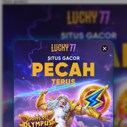
Share product:
Xootz
Y
Yamatoya
Z
Zaxy
Zoggs
0-9
4Moms
59S