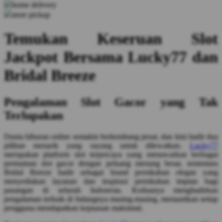
Squishmallows
home delivery
store pickup
Starbooks
Temukan Keseruan Slot
Stick-O
Stokke
Jackpot Bersama Lucky77 dan
Sudocrem
Bridal Breeze
Sumimo
Pengalaman Slot Gacor yang Tak
Sunnylife
Terlupakan
Sun-Staches
Swimava
Dunia hiburan online semakin berkembang pesat, dan kini hadir dua
pilihan menarik yang sayang untuk dilewatkan.
Lucky77
merupakan platform slot terpercaya yang menawarkan berbagai
T
permainan slot gacor dengan peluang menang besar, sementara
Bridal Breeze hadir sebagai brand pernikahan elegan yang
Tommee Tippee
menyediakan layanan dan inspirasi pernikahan impian bagi
pasangan di seluruh Indonesia. Keduanya menghadirkan
Trunki
pengalaman terbaik di bidangnya masing-masing, memastikan setiap
pengguna mendapatkan kepuasan maksimal.
Tutti Bambini