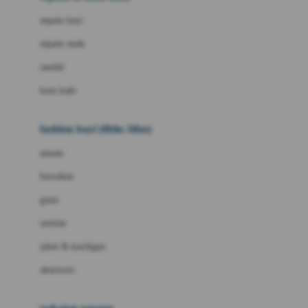
Bio Oil
sepatu bayi
Biolane
sepatu anak
Bite Fighters
sandal
Bizzi Growin
kaus kaki
Blackmores
fashion bayi (0bln-3thn)
Blooming Marvellous
atasan
Bonnels
bawahan
Bravado
gaun
Bruder
setelan
Brush Baby
jaket & kardigan
Buds Organics
aksesoris
Bugaboo
Buggygear