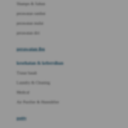
London Taxi
Shampo & Sabun
Love To Dream
perawatan rambut
perawatan mulut
M
perawatan diri
Magformers
Mama's Choice
perawatan ibu
Mamas&Papas
kesehatan & kebersihan
Mamaway
Tissue basah
Maxi Cosi
Laundry & Cleaning
Megabloks
Medical
Micro
Air Purifier & Humidifier
MiDeer
Mimi & Lula
potty
Mini Monkey