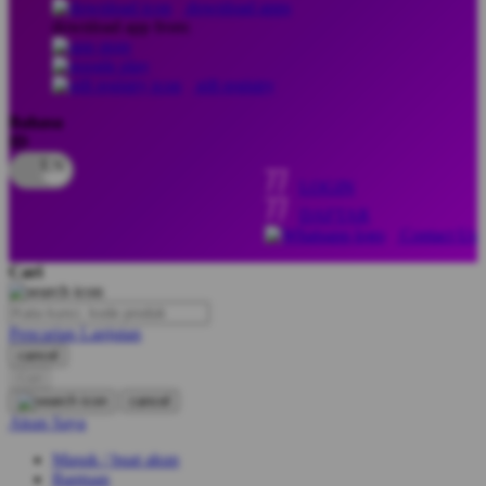
download apps
download app from:
Oh Ma Grain
Okiedog
gift registry
P
Bahasa
ID
Peachy
LOGIN
Phil & Ted's
DAFTAR
Philips Avent
Contact Us
Pigeon
Cari
Playgro
Pencarian Lanjutan
Poled Global
cancel
Cari
Ponycycle
cancel
Puma
Akun Saya
Pureats
Masuk / buat akun
Bantuan